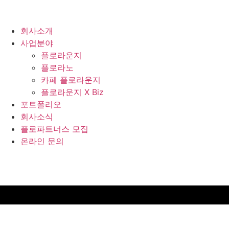
콘텐츠로
건너뛰기
회사소개
사업분야
플로라운지
플로라노
카페 플로라운지
플로라운지 X Biz
포트폴리오
회사소식
플로파트너스 모집
온라인 문의