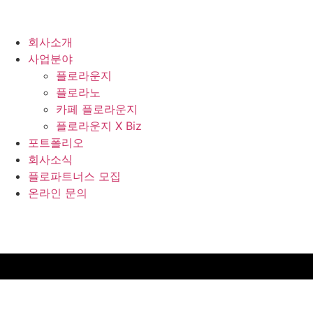
콘텐츠로
건너뛰기
회사소개
사업분야
플로라운지
플로라노
카페 플로라운지
플로라운지 X Biz
포트폴리오
회사소식
플로파트너스 모집
온라인 문의